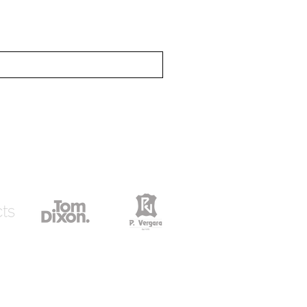
rreo
icias
 exclusivo para whatsapp