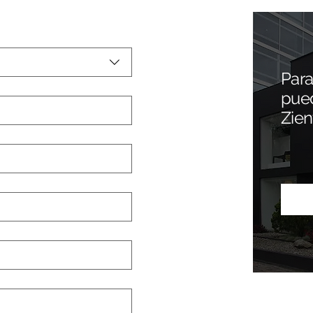
Para
pued
Zien