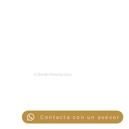
Diseñadores
Materiales
Catálogo
Término y condiciones
Política de privacidad
Contacto
Póliza de garantía
Asesoría virtual
© Zientte Panamá 2024
Contacta con un asesor