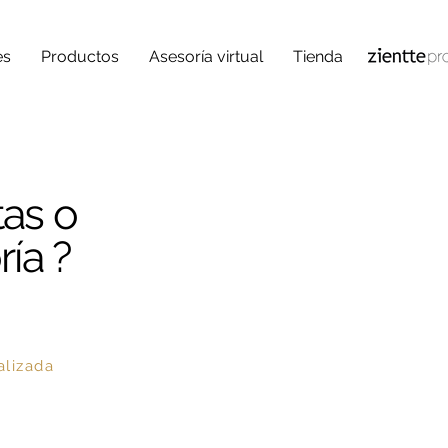
es
Productos
Asesoría virtual
Tienda
tas o
ía ?
alizada