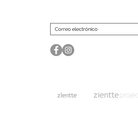
Suscríbase a nuestra lista de co
para recibir nuestras últimas not
Linea de atención:
+507 66061639 -