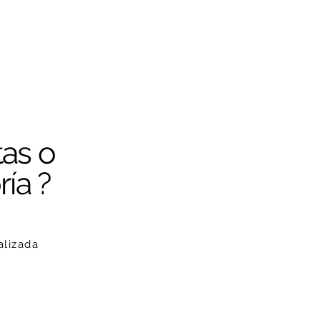
es
Productos
Asesoría virtual
Tienda
tas o
ía ?
alizada