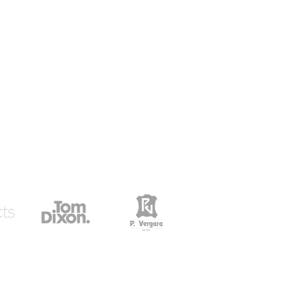
rreo
icias
 exclusivo para whatsapp