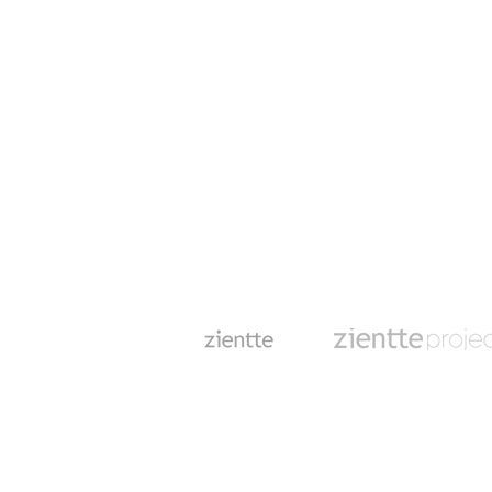
Suscríbase a nuestra lista de co
para recibir nuestras últimas not
Linea de atención:
+507 66061639 -