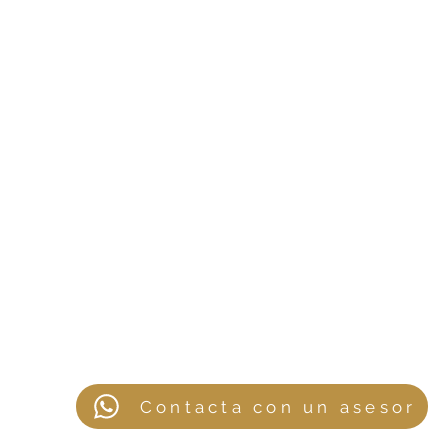
Diseñadores
Materiales
Catálogo
Término y condiciones
Política de privacidad
Contacto
Póliza de garantía
Asesoría virtual
© Zientte Panamá 2024
Contacta con un asesor