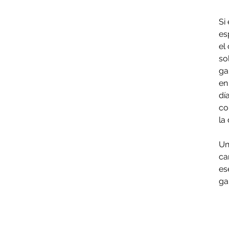
Si
es
el
so
ga
en
dí
co
la
Un
ca
es
ga