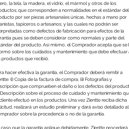
ero, la tela, la madera, el vidrio, el mármol y otros de los
oductos; que corresponden a normalidades en el estándar del
oducto por ser piezas artesanales únicas, hechas a mano por
anistas, tapiceros o artesanos; y las cuales no podrán ser
terpretadas como defectos de fabricación para efectos de la
rantía pues se deben considerar como normales y parte del
tándar del producto. Así mismo, el Comprador acepta que se 
formó sobre los cuidados y mantenimiento que debe efectuar 
s productos que recibió.
ra hacer efectiva la garantía, el Comprador deberá remitir a
ntte: (i) Copia de la factura de compra; (ii) Fotografías y
scripción que comprueben el daño o los defectos del product
ii) Descripción sobre el proceso de cuidado y mantenimiento q
 cliente efectuó en los productos. Una vez Zientte reciba dicha
licitud, realizará un estudio preliminar y dará aviso detallado al
mprador sobre la procedencia o no de la garantía.
 caso que la garantía aplique debidamente, Zientte procederá