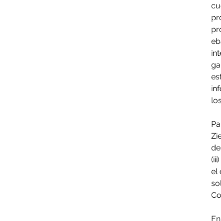
cu
pr
pr
eb
in
ga
es
in
lo
Pa
Zie
de
(i
el
so
Co
En