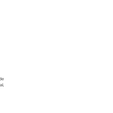
de
al,