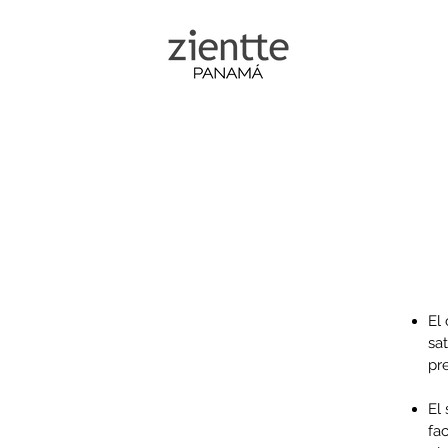
Coleccion
El
sa
pr
El
fa