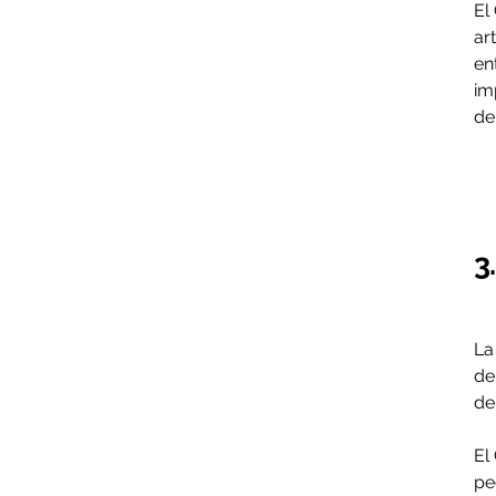
El
ar
en
im
de
3
La
de
de
El
pe