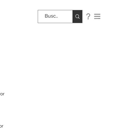
yor
or