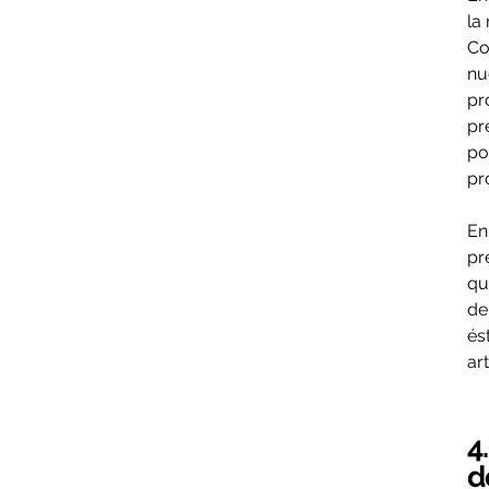
la
Co
nu
pr
pr
po
pr
En
pr
qu
de
és
ar
4
d