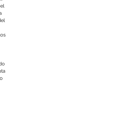
el
a
del
tos
ido
pta
 o