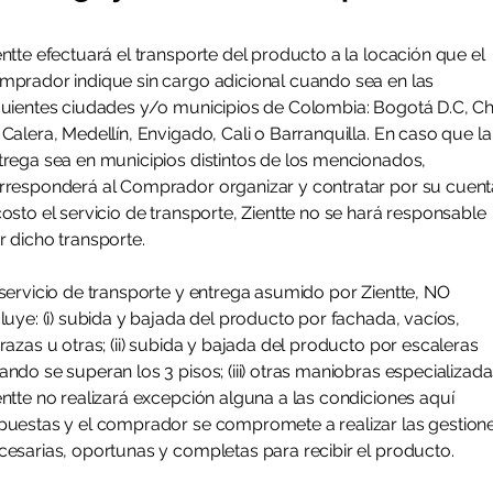
entte efectuará el transporte del producto a la locación que el
mprador indique sin cargo adicional cuando sea en las
guientes ciudades y/o municipios de Colombia: Bogotá D.C, Ch
 Calera, Medellín, Envigado, Cali o Barranquilla. En caso que la
trega sea en municipios distintos de los mencionados,
rresponderá al Comprador organizar y contratar por su cuent
costo el servicio de transporte, Zientte no se hará responsable
r dicho transporte.
 servicio de transporte y entrega asumido por Zientte, NO
cluye: (i) subida y bajada del producto por fachada, vacíos,
rrazas u otras; (ii) subida y bajada del producto por escaleras
ando se superan los 3 pisos; (iii) otras maniobras especializada
entte no realizará excepción alguna a las condiciones aquí
puestas y el comprador se compromete a realizar las gestion
cesarias, oportunas y completas para recibir el producto.