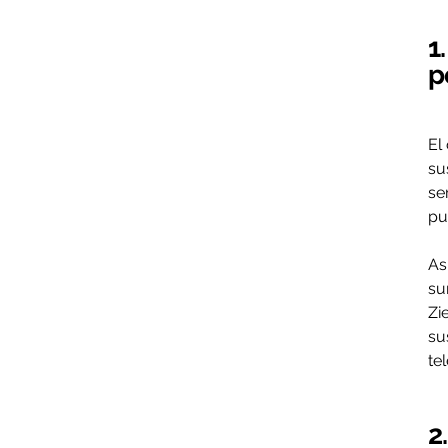
1
p
El
su
se
pu
As
su
Zi
su
te
2