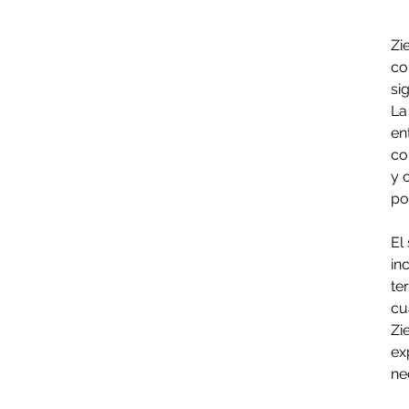
Zi
co
si
La
en
co
y 
po
El
in
te
cu
Zi
ex
ne