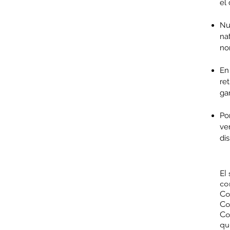
el 
Nu
na
no
En
re
gar
Po
ve
di
El
co
Co
Co
Co
qu