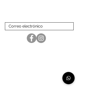
Suscríbase a nuestra lista de
correo
para recibir nuestras últimas
noticias
Linea de atención:
+507 66061639 - exclusivo para whatsapp
Nosotros
Nuestros aliados
Diseñadores
Materiales
Catálogo
Término y condiciones
Contacto