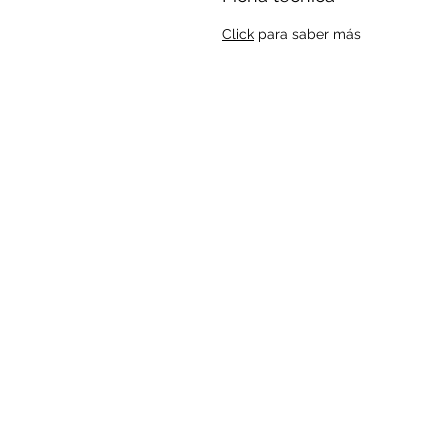
Click
para saber más
Suscríbase a nuestra lista de co
para recibir nuestras últimas not