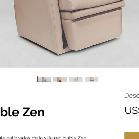
Des
able Zen
US
 calibradas de la silla reclinable Zen