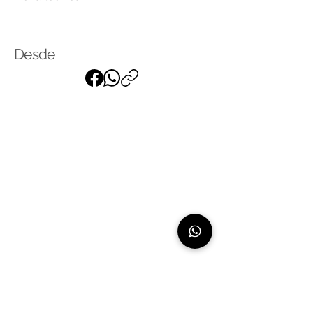
Tela
Click
para saber más
Desde
Suscríbase a nuestra lista de
correo
para recibir nuestras últimas
noticias
Linea de atención:
+507 66061639 - exclusivo para whatsapp