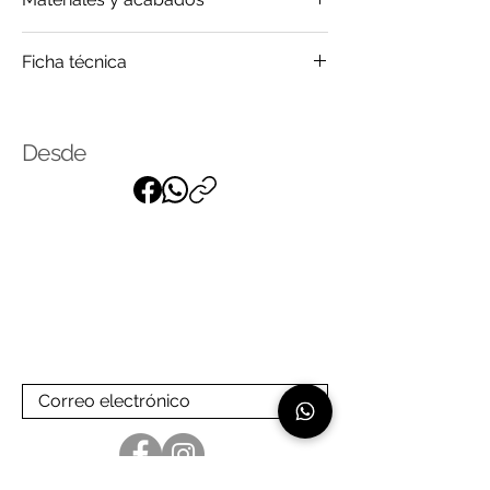
Cuero
Ficha técnica
Metal
Pluma
Click
para saber más
Tela
Desde
Suscríbase a nuestra lista de
correo
para recibir nuestras últimas
noticias