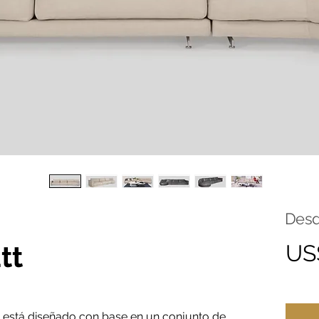
Des
tt
US
 está diseñado con base en un conjunto de