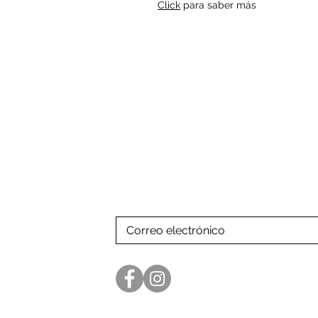
Click
para saber más
Suscríbase a nuestra lista de co
para recibir nuestras últimas not