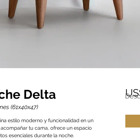
che Delta
US
Des
es (61x40x47)
na estilo moderno y funcionalidad en un
a acompañar tu cama, ofrece un espacio
tos esenciales durante la noche.