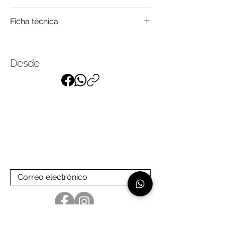
Madera
Ficha técnica
Mármol
Vidrio
Click
para saber más
Desde
Suscríbase a nuestra lista de
correo
para recibir nuestras últimas
noticias
Linea de atención: