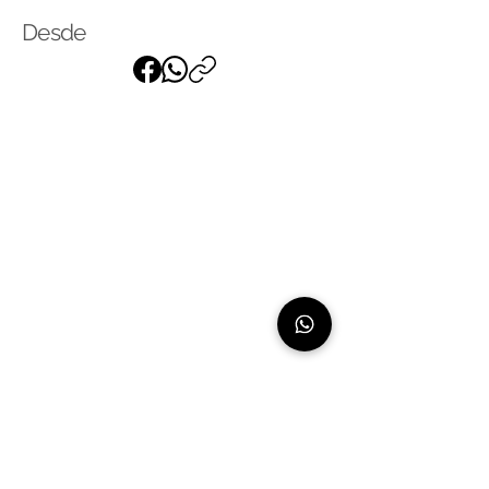
Desde
Suscríbase a nuestra lista de
correo
para recibir nuestras últimas
noticias
Linea de atención:
+507 66061639 - exclusivo para whatsapp