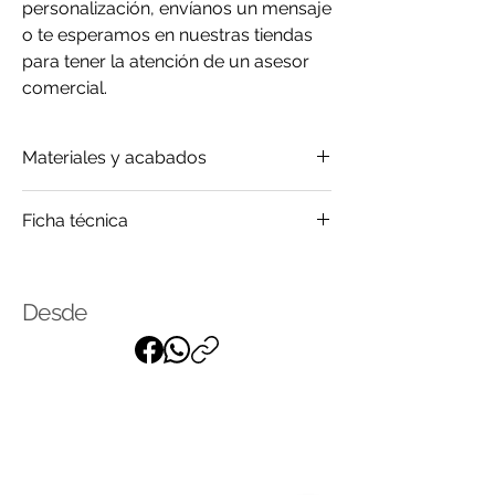
personalización, envíanos un mensaje
o te esperamos en nuestras tiendas
para tener la atención de un asesor
comercial.
Materiales y acabados
Madera
Ficha técnica
Mármol
Metal
Click
para saber más
Vidrio
Desde
Suscríbase a nuestra lista de
correo