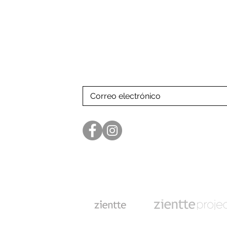
Suscríbase a nuestra lista de co
para recibir nuestras últimas not
Linea de atención:
+507 66061639 -