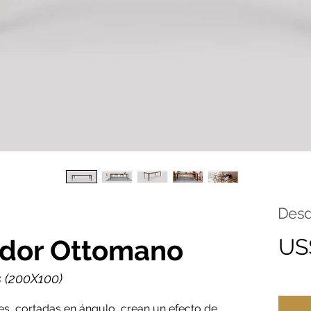
Des
dor Ottomano
US
 (200X100)
ies, cortadas en ángulo, crean un efecto de