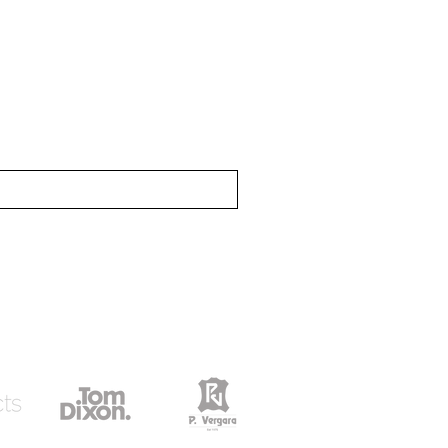
rreo
icias
 exclusivo para whatsapp