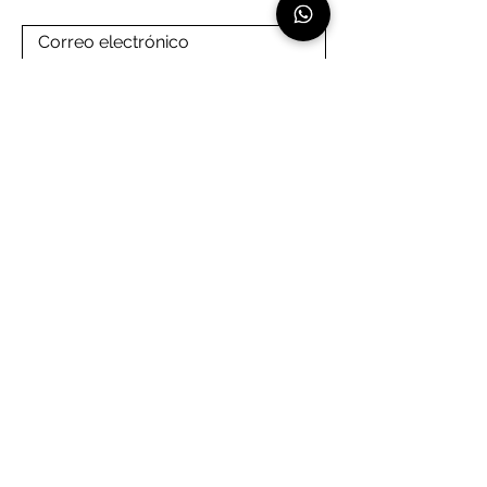
Linea de atención:
+507 66061639 - exclusivo para whatsapp
Nosotros
Nuestros aliados
Diseñadores
Materiales
Catálogo
Término y condiciones
Contacto
Política de privacidad
Asesoría virtual
Póliza de garantía