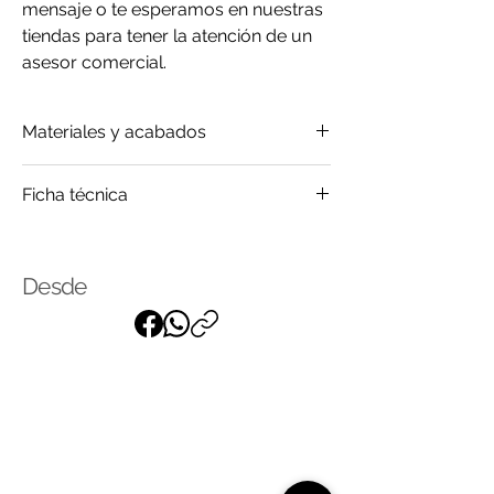
mensaje o te esperamos en nuestras
tiendas para tener la atención de un
asesor comercial.
Materiales y acabados
Madera
Ficha técnica
Vidrio
Click
para saber más
Desde
Suscríbase a nuestra lista de
correo
para recibir nuestras últimas
noticias