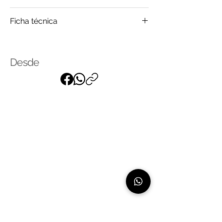
Madera
Ficha técnica
Mármol
Click
para saber más
Desde
Suscríbase a nuestra lista de
correo
para recibir nuestras últimas
noticias
Linea de atención: