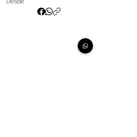
Desde
Suscríbase a nuestra lista de
correo
para recibir nuestras últimas
noticias
Linea de atención:
+507 66061639 - exclusivo para whatsapp
Nosotros