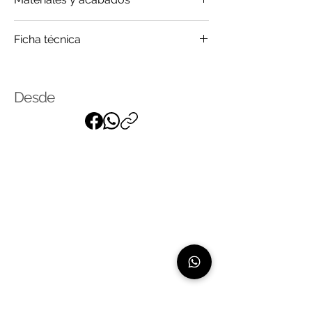
Madera
Ficha técnica
Mármol
Metal
Click
para saber más
Vidrio
Desde
Suscríbase a nuestra lista de
correo
para recibir nuestras últimas
noticias