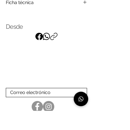
Ficha técnica
Madera
Tela
Click
para saber más
Desde
Suscríbase a nuestra lista de
correo
para recibir nuestras últimas
noticias
Linea de atención: