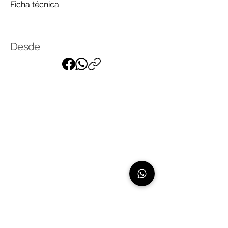
Ficha técnica
Telo
Click
para saber más
Desde
Suscríbase a nuestra lista de
correo
para recibir nuestras últimas
noticias
Linea de atención: