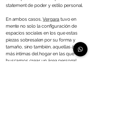
statement de poder y estilo personal.
En ambos casos,
Vergara
tuvo en
mente no solo la configuración de
espacios sociales en los que estas
piezas sobresalen por su forma y
tamaño, sino también, aquellas áreas
más íntimas del hogar en las que
buscamos crear un área personal
cómoda y acogedora.
Si, eres amante de los momentos de
tranquilidad y paz en los que puedes
repasar las experiencias del día,
planificar las jornadas por venir,
disfrutar una buena revista o aquella
película que por fin llegó a tu
plataforma favorita de streaming,