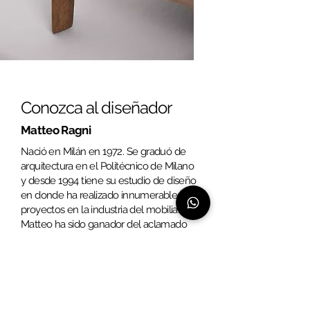
Conozca al diseñador
Matteo Ragni
Nació en Milán en 1972. Se graduó de
arquitectura en el Politécnico de Milano
y desde 1994 tiene su estudio de diseño
en donde ha realizado innumerables
proyectos en la industria del mobiliario.
Matteo ha sido ganador del aclamado
premio italiano de diseño Compasso
D’oro. En el 2018 diseñó para Zientte la
colección Ottomano, la cual se
caracteriza principalmente por sus líneas
rigurosas y elegantes..