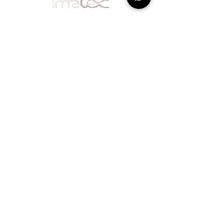
¿Tienes preguntas o
necesitas asesoría?
Contáctanos
Suscríbase a nuestra lista de
correo
para recibir nuestras últimas
noticias