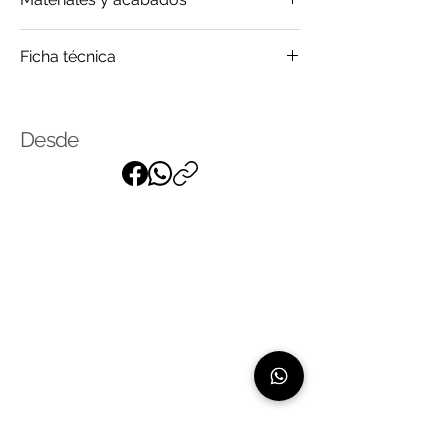
Cuero
Ficha técnica
Tela
Click
para saber más
Desde
Suscríbase a nuestra lista de
correo
para recibir nuestras últimas
noticias